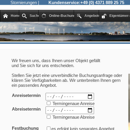
Stornierungen
|
Kundenservice:
+49 (0) 4371 889 25 75
Home
Suche
Online-Buchung
Angebote
Eigentümer-
Wir freuen uns, dass Ihnen unser Objekt gefällt
und Sie sich für uns entscheiden.
Stellen Sie jetzt eine unverbindliche Buchungsanfrage oder
klären Sie Verfügbarkeiten ab. Wir unterbreiten Ihnen gern
ein passendes Angebot.
Anreisetermin
Termingenaue Anreise
Abreisetermin
Termingenaue Abreise
Festbuchung
es erfolgt kein separates Angebot